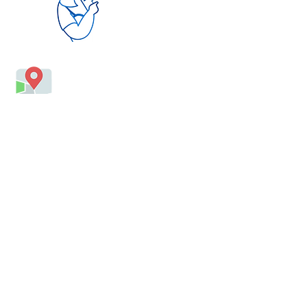
(solo llamadas)
Más Información:
Calzada Tlalpan 1461, Colonia
Portales Nte. Delegación Benito
Juárez C.P. 03303 CDMX
controlescolar@sinergiaeducativa.com
55 7885 3920